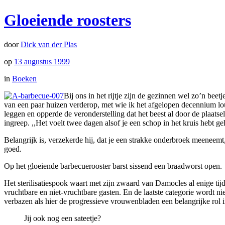
Gloeiende roosters
door
Dick van der Plas
op
13 augustus 1999
in
Boeken
Bij ons in het rijtje zijn de gezinnen wel zo’n beet
van een paar huizen verderop, met wie ik het afgelopen decennium lo
leggen en opperde de veronderstelling dat het beest al door de plaatse
ingreep. ,,Het voelt twee dagen alsof je een schop in het kruis hebt g
Belangrijk is, verzekerde hij, dat je een strakke onderbroek meeneem
goed.
Op het gloeiende barbecuerooster barst sissend een braadworst open.
Het sterilisatiespook waart met zijn zwaard van Damocles al enige ti
vruchtbare en niet-vruchtbare gasten. En de laatste categorie wordt ni
verbazen als hier de progressieve vrouwenbladen een belangrijke rol i
Jij ook nog een sateetje?