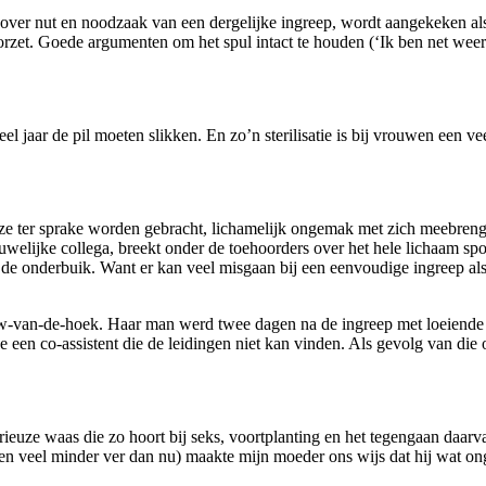
ekt over nut en noodzaak van een dergelijke ingreep, wordt aangekeken also
orzet. Goede argumenten om het spul intact te houden (‘Ik ben net weer
l jaar de pil moeten slikken. En zo’n sterilisatie is bij vrouwen een v
at ze ter sprake worden gebracht, lichamelijk ongemak met zich meebren
ouwelijke collega, breekt onder de toehoorders over het hele lichaam s
 de onderbuik. Want er kan veel misgaan bij een eenvoudige ingreep als e
rouw-van-de-hoek. Haar man werd twee dagen na de ingreep met loeiende 
e een co-assistent die de leidingen niet kan vinden. Als gevolg van die
uze waas die zo hoort bij seks, voortplanting en het tegengaan daarva
n veel minder ver dan nu) maakte mijn moeder ons wijs dat hij wat on