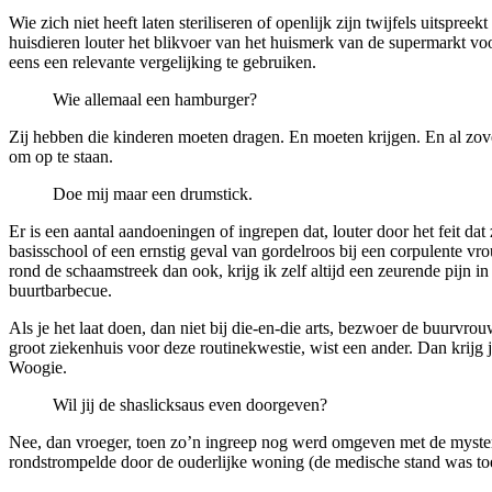
Wie zich niet heeft laten steriliseren of openlijk zijn twijfels uitspre
huisdieren louter het blikvoer van het huismerk van de supermarkt vo
eens een relevante vergelijking te gebruiken.
Wie allemaal een hamburger?
Zij hebben die kinderen moeten dragen. En moeten krijgen. En al zovee
om op te staan.
Doe mij maar een drumstick.
Er is een aantal aandoeningen of ingrepen dat, louter door het feit d
basisschool of een ernstig geval van gordelroos bij een corpulente vr
rond de schaamstreek dan ook, krijg ik zelf altijd een zeurende pijn in
buurtbarbecue.
Als je het laat doen, dan niet bij die-en-die arts, bezwoer de buurv
groot ziekenhuis voor deze routinekwestie, wist een ander. Dan krijg j
Woogie.
Wil jij de shaslicksaus even doorgeven?
Nee, dan vroeger, toen zo’n ingreep nog werd omgeven met de mysterie
rondstrompelde door de ouderlijke woning (de medische stand was toe