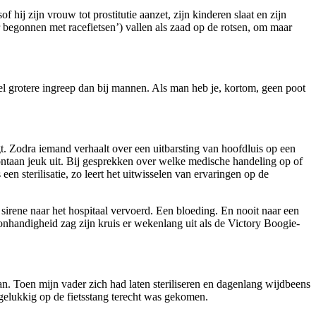
f hij zijn vrouw tot prostitutie aanzet, zijn kinderen slaat en zijn
 begonnen met racefietsen’) vallen als zaad op de rotsen, om maar
eel grotere ingreep dan bij mannen. Als man heb je, kortom, geen poot
gt. Zodra iemand verhaalt over een uitbarsting van hoofdluis op een
pontaan jeuk uit. Bij gesprekken over welke medische handeling op of
en sterilisatie, zo leert het uitwisselen van ervaringen op de
sirene naar het hospitaal vervoerd. Een bloeding. En nooit naar een
 onhandigheid zag zijn kruis er wekenlang uit als de Victory Boogie-
n. Toen mijn vader zich had laten steriliseren en dagenlang wijdbeens
gelukkig op de fietsstang terecht was gekomen.