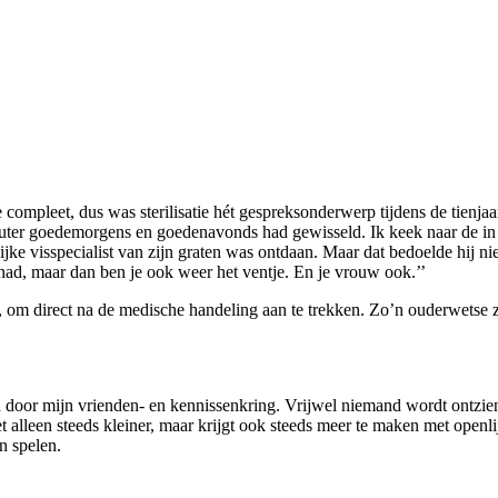
je compleet, dus was sterilisatie hét gespreksonderwerp tijdens de tienja
uter goedemorgens en goedenavonds had gewisseld. Ik keek naar de in 
lijke visspecialist van zijn graten was ontdaan. Maar dat bedoelde hij ni
ehad, maar dan ben je ook weer het ventje. En je vrouw ook.’’
t, om direct na de medische handeling aan te trekken. Zo’n ouderwetse 
jd door mijn vrienden- en kennissenkring. Vrijwel niemand wordt ontzie
et alleen steeds kleiner, maar krijgt ook steeds meer te maken met open
n spelen.