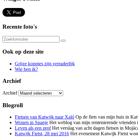
Recente foto's
Ook op deze site
Grijze koppies zijn verraderlijk
Wie ben ik?
Archief
Archief
Blogroll
Fietsen van Katwijk naar Xaló
Op de fiets van mijn huis in Kat
Wonen in Spanje
Het weblog van mijn rentenierende vrienden i
Leven als een prof
Het verslag van acht dagen fietsen in Mojáca
Katwijk Fietst, 28 mei 2016
Het evenement Katwijk Fietst wordt 