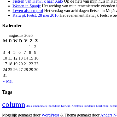
Fietsen van Katwijk naar Xaló
Op de fiets van mijn huis in Kat
Wonen in Spanje
Het weblog van mijn rentenierende vrienden i
Leven als een prof
Het verslag van acht dagen fietsen in Mojáca
Katwijk Fietst, 28 mei 2016
Het evenement Katwijk Fietst wordt 
Kalender
augustus 2026
M
D
W
D
V
Z
Z
1
2
3
4
5
6
7
8
9
10
11
12
13
14
15
16
17
18
19
20
21
22
23
24
25
26
27
28
29
30
31
« Mei
Tags
column
druk
emancipatie
hoofdluis
Katwijk
Kerstfeest
kinderen
Marketing
pensi
Mogelijk gemaakt door
WordPress
&
Thema gemaakt door
Anders N