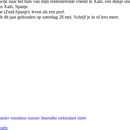
wijk naar het huis van mijn rentenierende vriend in Xaló, een stukje on
n Xaló, Spanje.
r (Zuid-Spanje): leven als een prof.
dit jaar gehouden op zaterdag 28 mei. Schrijf je in of lees meer.
onering
pretvaderen
proeverij
Steengrillen
werkloosheid
whisky
orén