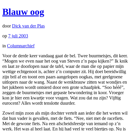
Blauw oog
door
Dick van der Plas
op
7 juli 2003
in
Columnarchief
Voor de derde keer vandaag gaat de bel. Twee buurmeisjes, dit keer.
“Mogen we even naar het oog van Steven z’n papa kijken?” Ik knik
en laat ze doorlopen naar de tafel, waar de man die op papier mijn
wettige echtgenoot is, achter z’n computer zit. Hij doet bereidwillig
zijn bril af en toont een paars aangelopen oogkas, met geelgroene
uitlopers naar de wang. Naast de wenkbrauw zitten wat wondjes en
het jukbeen wordt ontsierd door een grote schaafplek. “Soo hééé”,
zeggen de buurmeisjes met gepaste bewondering in koor. Vroeger
kon je hier een kwartje voor vragen. Wat zou dat nu zijn? Vijftig
eurocent? Alles wordt tenslotte duurder.
Zowel mijn zoon als mijn dochter vertelt aan ieder die het weten wil
dat hun vader is gevallen, met de fiets. “Nee, niet met de racefiets.
Met de gewone fiets. Na een afscheidsfeestje van iemand op z’n
werk. Het was al heel laat. En hij had veel te veel biertjes op. Nu is