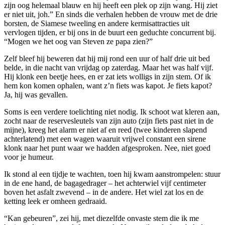
zijn oog helemaal blauw en hij heeft een plek op zijn wang. Hij ziet
er niet uit, joh.” En sinds die verhalen hebben de vrouw met de drie
borsten, de Siamese tweeling en andere kermisattracties uit
vervlogen tijden, er bij ons in de buurt een geduchte concurrent bij.
“Mogen we het oog van Steven ze papa zien?”
Zelf bleef hij beweren dat hij mij rond een uur of half drie uit bed
belde, in die nacht van vrijdag op zaterdag. Maar het was half vijf.
Hij klonk een beetje hees, en er zat iets wolligs in zijn stem. Of ik
hem kon komen ophalen, want z’n fiets was kapot. Je fiets kapot?
Ja, hij was gevallen.
Soms is een verdere toelichting niet nodig. Ik schoot wat kleren aan,
zocht naar de reservesleutels van zijn auto (zijn fiets past niet in de
mijne), kreeg het alarm er niet af en reed (twee kinderen slapend
achterlatend) met een wagen waaruit vrijwel constant een sirene
klonk naar het punt waar we hadden afgesproken. Nee, niet goed
voor je humeur.
Ik stond al een tijdje te wachten, toen hij kwam aanstrompelen: stuur
in de ene hand, de bagagedrager – het achterwiel vijf centimeter
boven het asfalt zwevend – in de andere. Het wiel zat los en de
ketting leek er omheen gedraaid.
“Kan gebeuren”, zei hij, met diezelfde onvaste stem die ik me