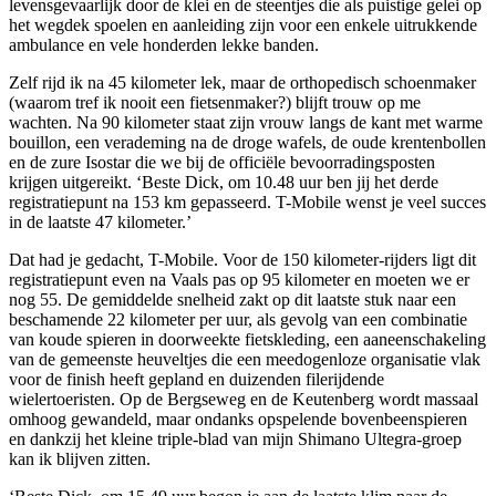
levensgevaarlijk door de klei en de steentjes die als puistige gelei op
het wegdek spoelen en aanleiding zijn voor een enkele uitrukkende
ambulance en vele honderden lekke banden.
Zelf rijd ik na 45 kilometer lek, maar de orthopedisch schoenmaker
(waarom tref ik nooit een fietsenmaker?) blijft trouw op me
wachten. Na 90 kilometer staat zijn vrouw langs de kant met warme
bouillon, een verademing na de droge wafels, de oude krentenbollen
en de zure Isostar die we bij de officiële bevoorradingsposten
krijgen uitgereikt. ‘Beste Dick, om 10.48 uur ben jij het derde
registratiepunt na 153 km gepasseerd. T-Mobile wenst je veel succes
in de laatste 47 kilometer.’
Dat had je gedacht, T-Mobile. Voor de 150 kilometer-rijders ligt dit
registratiepunt even na Vaals pas op 95 kilometer en moeten we er
nog 55. De gemiddelde snelheid zakt op dit laatste stuk naar een
beschamende 22 kilometer per uur, als gevolg van een combinatie
van koude spieren in doorweekte fietskleding, een aaneenschakeling
van de gemeenste heuveltjes die een meedogenloze organisatie vlak
voor de finish heeft gepland en duizenden filerijdende
wielertoeristen. Op de Bergseweg en de Keutenberg wordt massaal
omhoog gewandeld, maar ondanks opspelende bovenbeenspieren
en dankzij het kleine triple-blad van mijn Shimano Ultegra-groep
kan ik blijven zitten.