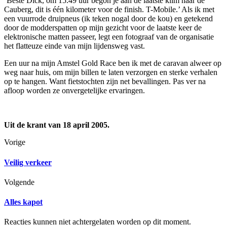
‘Beste Dick, om 15.49 uur begon je aan de laatste klim naar de
Cauberg, dit is één kilometer voor de finish. T-Mobile.’ Als ik met
een vuurrode druipneus (ik teken nogal door de kou) en getekend
door de modderspatten op mijn gezicht voor de laatste keer de
elektronische matten passeer, legt een fotograaf van de organisatie
het flatteuze einde van mijn lijdensweg vast.
Een uur na mijn Amstel Gold Race ben ik met de caravan alweer op
weg naar huis, om mijn billen te laten verzorgen en sterke verhalen
op te hangen. Want fietstochten zijn net bevallingen. Pas ver na
afloop worden ze onvergetelijke ervaringen.
Uit de krant van 18 april 2005.
Vorige
Veilig verkeer
Volgende
Alles kapot
Reacties kunnen niet achtergelaten worden op dit moment.