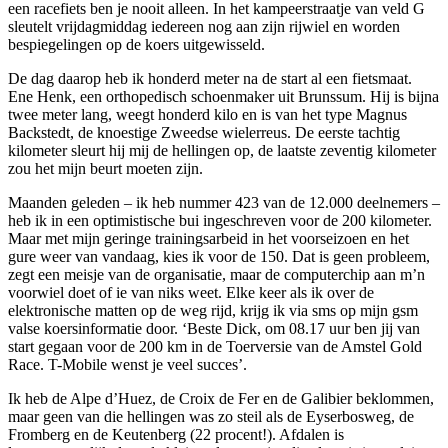
een racefiets ben je nooit alleen. In het kampeerstraatje van veld G
sleutelt vrijdagmiddag iedereen nog aan zijn rijwiel en worden
bespiegelingen op de koers uitgewisseld.
De dag daarop heb ik honderd meter na de start al een fietsmaat.
Ene Henk, een orthopedisch schoenmaker uit Brunssum. Hij is bijna
twee meter lang, weegt honderd kilo en is van het type Magnus
Backstedt, de knoestige Zweedse wielerreus. De eerste tachtig
kilometer sleurt hij mij de hellingen op, de laatste zeventig kilometer
zou het mijn beurt moeten zijn.
Maanden geleden – ik heb nummer 423 van de 12.000 deelnemers –
heb ik in een optimistische bui ingeschreven voor de 200 kilometer.
Maar met mijn geringe trainingsarbeid in het voorseizoen en het
gure weer van vandaag, kies ik voor de 150. Dat is geen probleem,
zegt een meisje van de organisatie, maar de computerchip aan m’n
voorwiel doet of ie van niks weet. Elke keer als ik over de
elektronische matten op de weg rijd, krijg ik via sms op mijn gsm
valse koersinformatie door. ‘Beste Dick, om 08.17 uur ben jij van
start gegaan voor de 200 km in de Toerversie van de Amstel Gold
Race. T-Mobile wenst je veel succes’.
Ik heb de Alpe d’Huez, de Croix de Fer en de Galibier beklommen,
maar geen van die hellingen was zo steil als de Eyserbosweg, de
Fromberg en de Keutenberg (22 procent!). Afdalen is