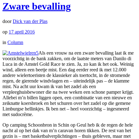
Zware bevalling
door
Dick van der Plas
op
17 april 2016
in
Column
Als een vrouw na een zware bevalling laat ik me
voorzichtig in de bank zakken, om de laatste meters van Danilo di
Luca in de Amstel Gold Race te zien. Ja, zo kan ik het ook. Weinig
wind, alleen een beetje mist. Een dag eerder reed ik met 12.000
andere wielertoeristen de klassieker als toertocht, in de stromende
regen, de gierende windvlagen en – uiteindelijk pas – de klamme
mist. Na acht uur kwam ik van het zadel als een
verpleeghuisbewoner die na twee weken een schone pamper krijgt.
Allebei m’n billen liggen open, een combinatie van een nieuwe en
zeiknatte koersbroek en het schuren over het zadel op die gemene
Limburgse hellinkjes. Ik ben net – heel voorzichtig – ingesmeerd
met sudocrème.
Op camping Schoonbron in Schin op Geul heb ik de regen de hele
nacht al op het dak van m’n caravan horen tikken. De rest van het
gezin is – met basketbalverplichtingen – thuis gebleven, maar met