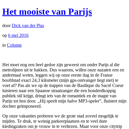
Het mooiste van Parijs
door
Dick van der Plas
op
6 mei 2016
in
Column
Het moet nog een heel gedoe zijn geweest om onder Parijs al die
metrolijnen uit te hakken. Dus waarom, willen onze nazaten een en
andermaal weten, leggen wij op onze eerste dag in de Franse
hoofdstad exact 24,3 kilometer (mijn gps-ontvanger liegt niet) te
voet af? Pas als we op de trappen van de Basilique du Sacré Coeur
luisteren naar een Spaanse straatzanger die een honderdkoppig
publiek stil krijgt, dringt iets van de romantiek en de magie van
Parijs tot hen door. ,,Hij speelt mijn halve MP3-speler”, fluistert mijn
dochter geïmponeerd.
Op onze vakanties proberen we de grote stad zoveel mogelijk te
mijden. Te druk, te weinig parkeerplaatsen en te veel dure
kledingzaken om je vrouw in te verliezen. Maar voor onze citytrip