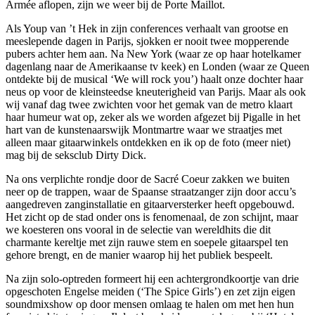
Armée aflopen, zijn we weer bij de Porte Maillot.
Als Youp van ’t Hek in zijn conferences verhaalt van grootse en
meeslepende dagen in Parijs, sjokken er nooit twee mopperende
pubers achter hem aan. Na New York (waar ze op haar hotelkamer
dagenlang naar de Amerikaanse tv keek) en Londen (waar ze Queen
ontdekte bij de musical ‘We will rock you’) haalt onze dochter haar
neus op voor de kleinsteedse kneuterigheid van Parijs. Maar als ook
wij vanaf dag twee zwichten voor het gemak van de metro klaart
haar humeur wat op, zeker als we worden afgezet bij Pigalle in het
hart van de kunstenaarswijk Montmartre waar we straatjes met
alleen maar gitaarwinkels ontdekken en ik op de foto (meer niet)
mag bij de seksclub Dirty Dick.
Na ons verplichte rondje door de Sacré Coeur zakken we buiten
neer op de trappen, waar de Spaanse straatzanger zijn door accu’s
aangedreven zanginstallatie en gitaarversterker heeft opgebouwd.
Het zicht op de stad onder ons is fenomenaal, de zon schijnt, maar
we koesteren ons vooral in de selectie van wereldhits die dit
charmante kereltje met zijn rauwe stem en soepele gitaarspel ten
gehore brengt, en de manier waarop hij het publiek bespeelt.
Na zijn solo-optreden formeert hij een achtergrondkoortje van drie
opgeschoten Engelse meiden (‘The Spice Girls’) en zet zijn eigen
soundmixshow op door mensen omlaag te halen om met hen hun