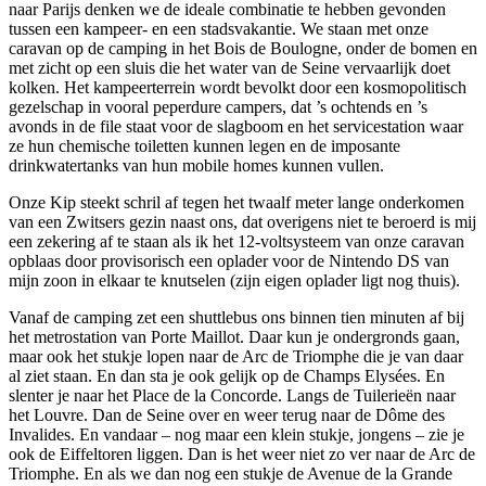
naar Parijs denken we de ideale combinatie te hebben gevonden
tussen een kampeer- en een stadsvakantie. We staan met onze
caravan op de camping in het Bois de Boulogne, onder de bomen en
met zicht op een sluis die het water van de Seine vervaarlijk doet
kolken. Het kampeerterrein wordt bevolkt door een kosmopolitisch
gezelschap in vooral peperdure campers, dat ’s ochtends en ’s
avonds in de file staat voor de slagboom en het servicestation waar
ze hun chemische toiletten kunnen legen en de imposante
drinkwatertanks van hun mobile homes kunnen vullen.
Onze Kip steekt schril af tegen het twaalf meter lange onderkomen
van een Zwitsers gezin naast ons, dat overigens niet te beroerd is mij
een zekering af te staan als ik het 12-voltsysteem van onze caravan
opblaas door provisorisch een oplader voor de Nintendo DS van
mijn zoon in elkaar te knutselen (zijn eigen oplader ligt nog thuis).
Vanaf de camping zet een shuttlebus ons binnen tien minuten af bij
het metrostation van Porte Maillot. Daar kun je ondergronds gaan,
maar ook het stukje lopen naar de Arc de Triomphe die je van daar
al ziet staan. En dan sta je ook gelijk op de Champs Elysées. En
slenter je naar het Place de la Concorde. Langs de Tuilerieën naar
het Louvre. Dan de Seine over en weer terug naar de Dôme des
Invalides. En vandaar – nog maar een klein stukje, jongens – zie je
ook de Eiffeltoren liggen. Dan is het weer niet zo ver naar de Arc de
Triomphe. En als we dan nog een stukje de Avenue de la Grande