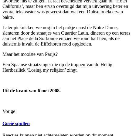
favoriete hits te zingen. Ik laat bescheiden verstek gaan bij ‘Hotel
California’, maar ben ervan overtuigd dat mijn uitvoering beter en
vooral tekstvaster was geweest dan wat een Duitse troela ervan
bakte.
Later picknicken we nog in het parkje naast de Notre Dame,
slenteren door de straatjes van Quartier Latin, dineren op een terras
aan het Place de la Sorbonne en zien we rond half tien, als de
duisternis invalt, de Eiffeltoren rood opgloeien.
Maar het mooiste van Parijs?
Een Spaanse straatzanger die op de trappen van de Heilig
Hartbasiliek ‘Losing my religion’ zingt.
Uit de krant van 6 mei 2008.
Vorige
Goeie spullen
Reacties kunnen niet achtergelaten worden op dit moment.